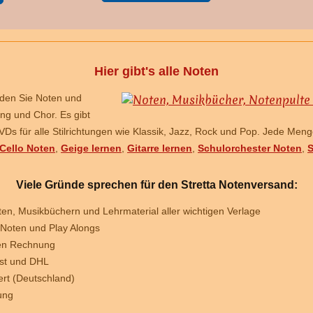
Hier gibt's alle Noten
nden Sie Noten und
ang und Chor. Es gibt
s für alle Stilrichtungen wie Klassik, Jazz, Rock und Pop. Jede Men
Cello Noten
,
Geige lernen
,
Gitarre lernen
,
Schulorchester Noten
,
S
Viele Gründe sprechen für den Stretta Notenversand:
ten, Musikbüchern und Lehrmaterial aller wichtigen Verlage
 Noten und Play Alongs
gen Rechnung
ost und DHL
wert (Deutschland)
ung